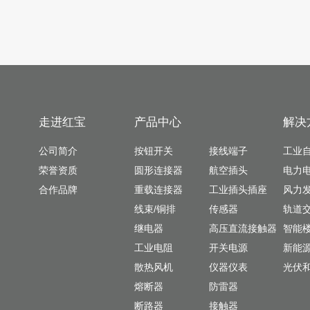
走进红宝
产品中心
解决
公司简介
按钮开关
接线端子
工业
荣誉资质
圆形连接器
航空插头
电力
合作品牌
重载连接器
工业插头插座
风力
线束/铜排
传感器
轨道
继电器
高压直流接触器
智能
工业电阻
开关电源
新能
散热风机
仪器仪表
光伏
熔断器
防雷器
断路器
接触器