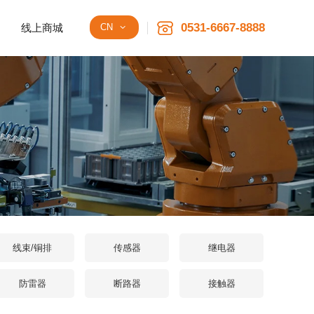
0531-6667-8888
线上商城
CN
线束/铜排
传感器
继电器
防雷器
断路器
接触器