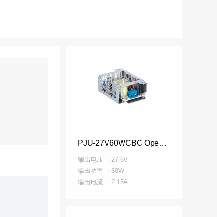
PJU-27V60WCBC Open Frame PJU 系列
输出电压 ：27.6V
输出功率 ：60W
高压直流接触
工业电阻
开关电源
散热风机
输出电流 ：2.15A
器