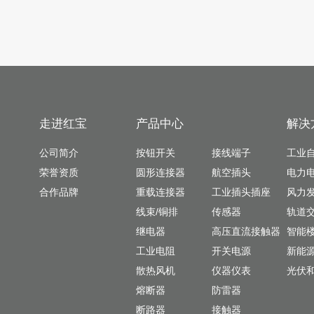
走进红宝
产品中心
解决
公司简介
按钮开关
接线端子
工业
荣誉资质
圆形连接器
航空插头
电力
合作品牌
重载连接器
工业插头插座
风力
线束/铜排
传感器
轨道
继电器
高压直流接触器
智能
工业电阻
开关电源
新能
散热风机
仪器仪表
光伏
熔断器
防雷器
断路器
接触器