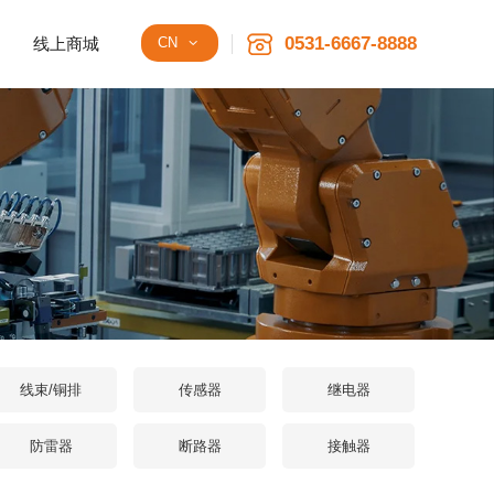
0531-6667-8888
线上商城
CN
线束/铜排
传感器
继电器
防雷器
断路器
接触器