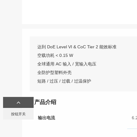
达到 DoE Level VI & CoC Tier 2 能效标准
空载功耗 < 0.15 W
全球通用 AC 输入 / 宽输入电压
全防护型塑料外壳
短路 / 过压 / 过载 / 过温保护
产品介绍
按钮开关
接线端子
圆形连接器
航空插头
重
输出电流
6.