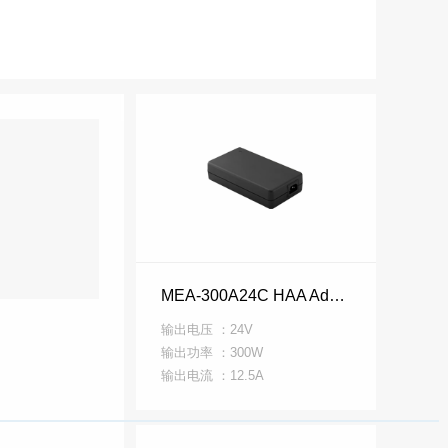
MEA-300A24C HAA Adapter MEA 系列
输出电压 ：24V
输出功率 ：300W
高压直流接触
工业电阻
开关电源
散热风机
输出电流 ：12.5A
器