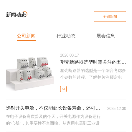
新闻动态
全部新闻
公司新闻
行业动态
展会信息
2026.03.17
塑壳断路器选型时需关注的五大关键参数
塑壳断路器的选型是一个综合考虑多
个参数的过程。了解并关注额定电
流、短路分断能力、工作电压、保护
特性以及安装方式与环境适应性等关
键参数，能够帮助您选择到最适合的
断路器，从而保障电气设备的安全和
选对开关电源，不仅能延长设备寿命，还可降低长期使用成本
2025.12.30
稳定运行。在实际应用中，还需结合
在电子设备高度普及的今天，开关电源​作为设备运行
具体的项目需求和专业人士的建议，
的“心脏”，其重要性不言而喻。从家用电器到工业设
进行科学合理的选型。
备，从通信基站到医疗仪器，几乎所有需要稳定电力