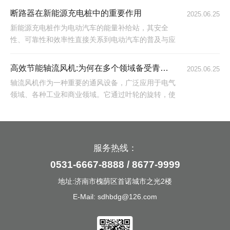
供应的场景都离不开开关电源。然而，许多用户往往
断路器在新能源充电桩中的重要作用
2025.06.25
只关注设备的核心功能，却忽视了电源这一关键环
新能源充电桩作为电动汽车的能量补给站，其安全
节。事实上，选对开关电源不仅能显著延长设备寿
性、可靠性和效率性直接关系到电动汽车的普及与应
命，还能通过降低能耗、减少维护成本等方式，为用
用。在这一背景下，断路器作为电气保护设备的关键
户节省长期使用成本。
组件，在新能源充电桩中发挥着不可替代的作用。
高效节能轴流风机:为何在多个领域备受青睐？
2025.06.25
轴流风机作为一种重要的通风设备，广泛应用于电气
领域、各种工业和商业领域。它通过叶轮的旋转，使
气体沿轴向流动，具有结构简单、高效节能、噪音低
等特点。
服务热线：
0531-6667-8888 / 8677-9999
地址:济南市槐荫区首诺城市之光2楼
E-Mail: sdhbdg@126.com